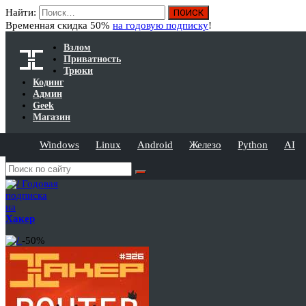
Найти:
Временная скидка 50%
на годовую подписку
!
Взлом
Приватность
Трюки
Кодинг
Админ
Geek
Магазин
Windows
Linux
Android
Железо
Python
AI
Годовая
подписка
на
Хакер
-50%