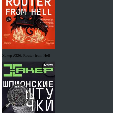
Хакер #326. Router from Hell