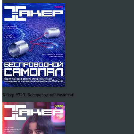
Хакер #323. Беспроводной самопал