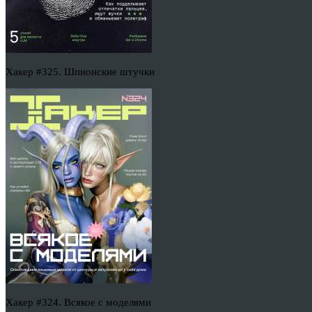
Хакер #325. Шпионские штучки
Хакер #324. Всякое с моделями