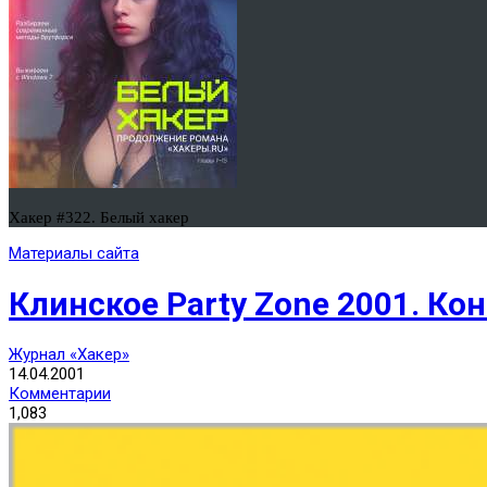
Хакер #322. Белый хакер
Материалы сайта
Клинское Party Zone 2001. Кон
Журнал «Хакер»
14.04.2001
Комментарии
1,083