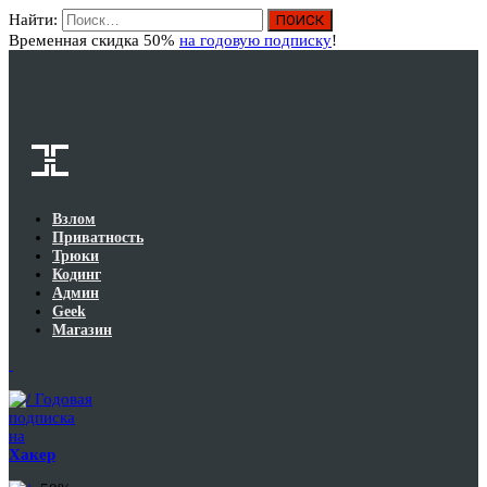
Найти:
Вход
Временная скидка 50%
на годовую подписку
!
Взлом
Приватность
Трюки
Кодинг
Админ
Geek
Магазин
Годовая
подписка
на
Хакер