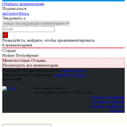
Открыть комментарии
Подписаться
авторизуйтесь
Уведомить о
Пожалуйста, войдите, чтобы прокомментировать
0
комментариев
Старые
Новые
Популярные
Межтекстовые Отзывы
Посмотреть все комментарии
Вопросы по материалам и подписке:
support@glc.ru
Отдел рекламы и спецпроектов:
yakovleva.a@glc.ru
Контент
18+
Сайт защищен Qrator —
самой забойной защитой от DDoS в мире
Подписка для физлиц
Подписка для юрлиц
Реклама на «Хакере»
Контакты