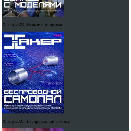
Хакер #324. Всякое с моделями
Хакер #323. Беспроводной самопал