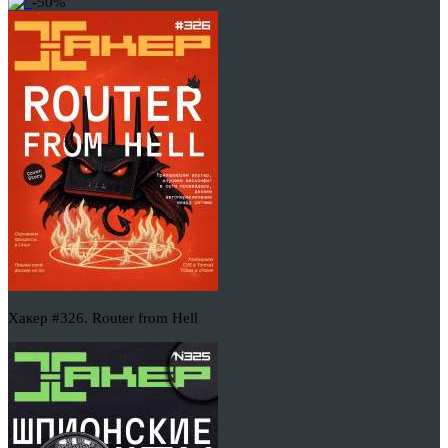
-50%
Хакер #326. Router from Hell