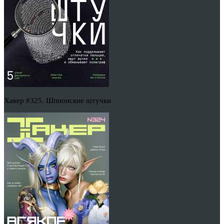
Хакер #325. Шпионские штучки