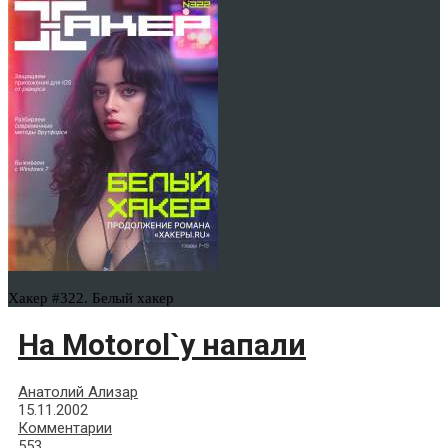
Хакер #322. Белый хакер
На Motorol`у напали
Анатолий Ализар
15.11.2002
Комментарии
553