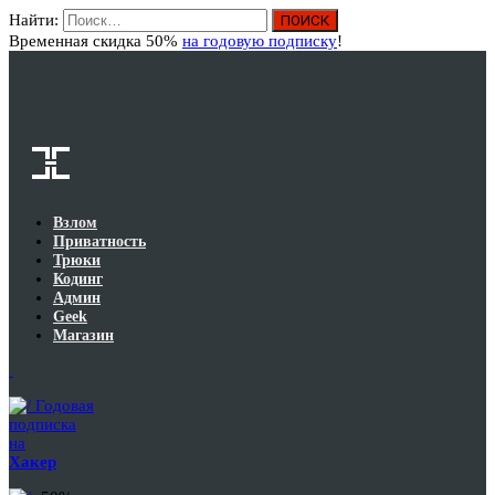
Найти:
Вход
Временная скидка 50%
на годовую подписку
!
Взлом
Приватность
Трюки
Кодинг
Админ
Geek
Магазин
Годовая
подписка
на
Хакер