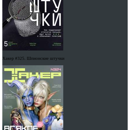
Хакер #325. Шпионские штучки