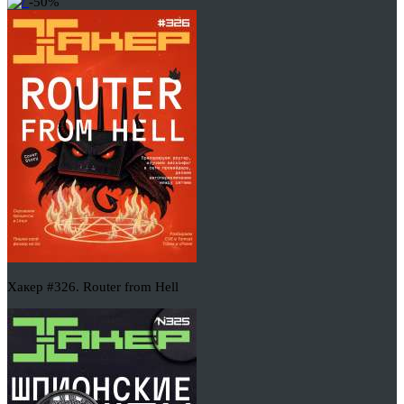
-50%
Хакер #326. Router from Hell