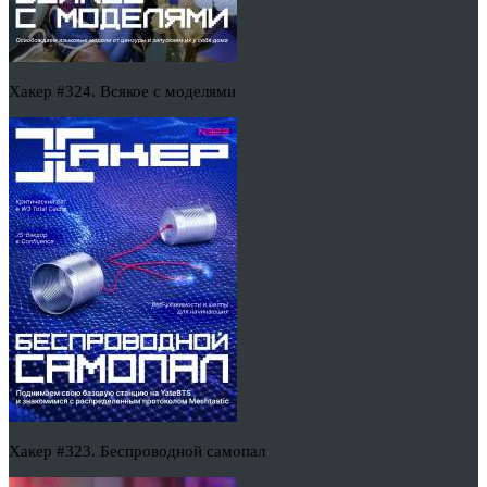
Хакер #324. Всякое с моделями
Хакер #323. Беспроводной самопал