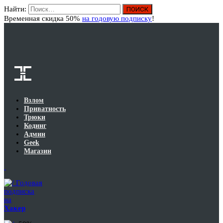
Найти:
Вход
Временная скидка 50%
на годовую подписку
!
Взлом
Приватность
Трюки
Кодинг
Админ
Geek
Магазин
Годовая
подписка
на
Хакер