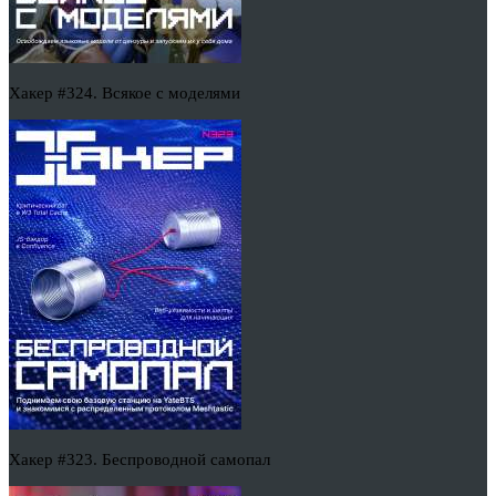
Хакер #324. Всякое с моделями
Хакер #323. Беспроводной самопал