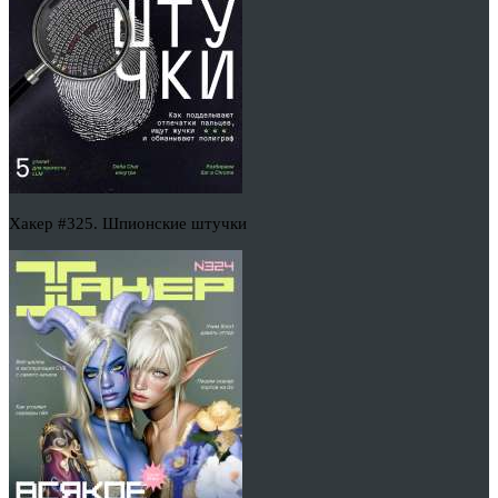
Хакер #325. Шпионские штучки