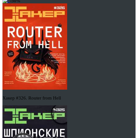
-50%
Хакер #326. Router from Hell