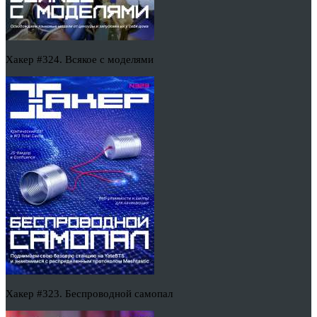
Хакер #324. Всякое с моделями
Хакер #323. Беспроводной самопал