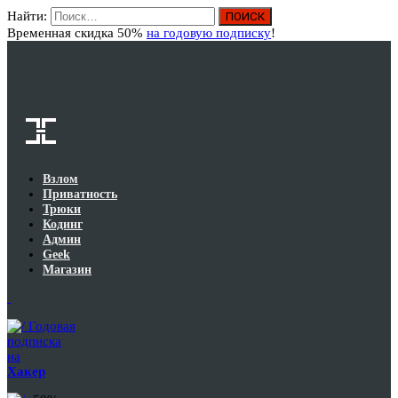
Найти:
Вход
Временная скидка 50%
на годовую подписку
!
Взлом
Приватность
Трюки
Кодинг
Админ
Geek
Магазин
Годовая
подписка
на
Хакер