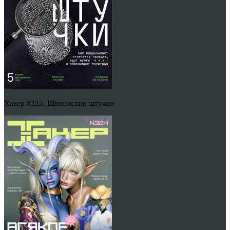
Хакер #325. Шпионские штучки