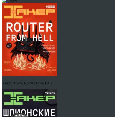
-50%
Хакер #326. Router from Hell