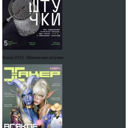
Хакер #325. Шпионские штучки