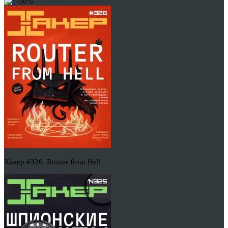
-50%
Хакер #326. Router from Hell