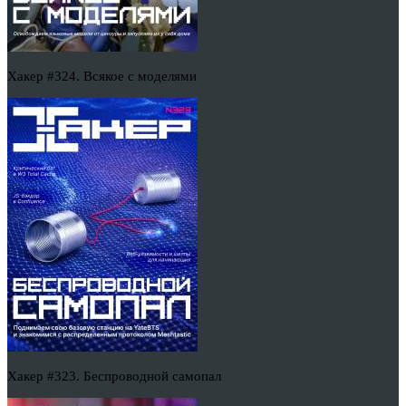
Хакер #324. Всякое с моделями
Хакер #323. Беспроводной самопал