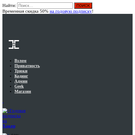
Найти:
Вход
Временная скидка 50%
на годовую подписку
!
Взлом
Приватность
Трюки
Кодинг
Админ
Geek
Магазин
Годовая
подписка
на
Хакер