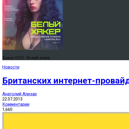
Хакер #322. Белый хакер
Новости
Британских интернет-провай
Анатолий Ализар
22.07.2013
Комментарии
1,660