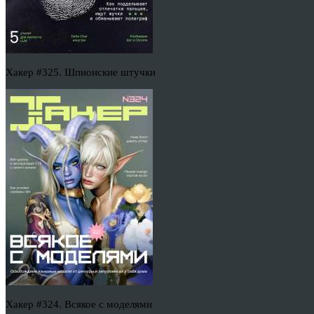
Хакер #325. Шпионские штучки
Хакер #324. Всякое с моделями