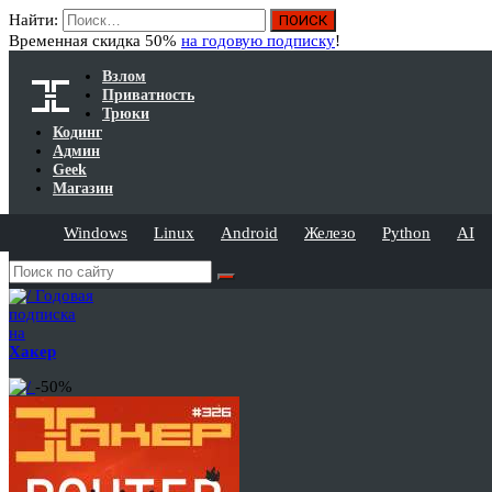
Найти:
Временная скидка 50%
на годовую подписку
!
Взлом
Приватность
Трюки
Кодинг
Админ
Geek
Магазин
Windows
Linux
Android
Железо
Python
AI
Годовая
подписка
на
Хакер
-50%