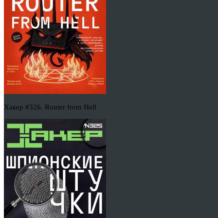
Хакер #326. Router from Hell