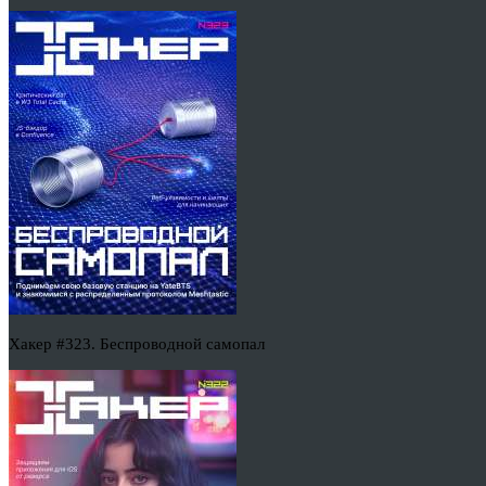
Хакер #323. Беспроводной самопал