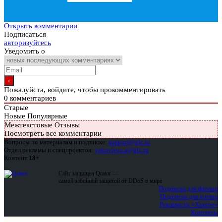
Открыть комментарии
Подписаться
авторизуйтесь
Уведомить о
Пожалуйста, войдите, чтобы прокомментировать
0
комментариев
Старые
Новые
Популярные
Межтекстовые Отзывы
Посмотреть все комментарии
Вопросы по материалам и подписке:
support@glc.ru
Отдел рекламы и спецпроектов:
yakovleva.a@glc.ru
Контент
18+
Сайт защищен Qrator —
самой забойной защитой от DDoS в мире
Подписка для физлиц
Подписка для юрлиц
Реклама на «Хакере»
Контакты