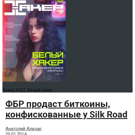
Хакер #322. Белый хакер
ФБР продаст биткоины,
конфискованные у Silk Road
Анатолий Ализар
20.01.2014