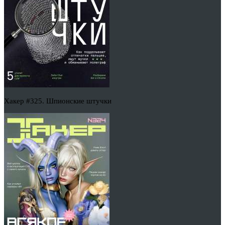
Хакер #325. Шпионские штучки