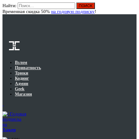
Найти:
Вход
Временная скидка 50%
на годовую подписку
!
Взлом
Приватность
Трюки
Кодинг
Админ
Geek
Магазин
Годовая
подписка
на
Хакер