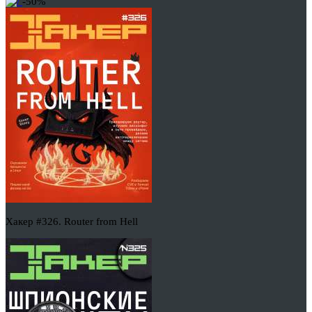
-50%
Хакер #326. Router from Hell