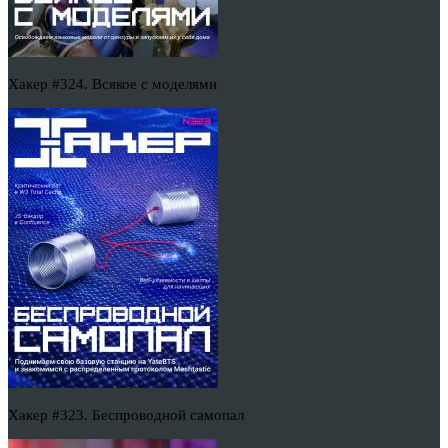
Хакер #324. Всякое с моделями
Хакер #323. Беспроводной самопал