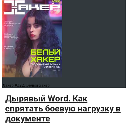
Хакер #322. Белый хакер
Дырявый Word. Как
спрятать боевую нагрузку в
документе