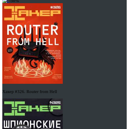
-50%
Хакер #326. Router from Hell