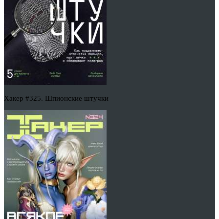
Хакер #325. Шпионские штучки