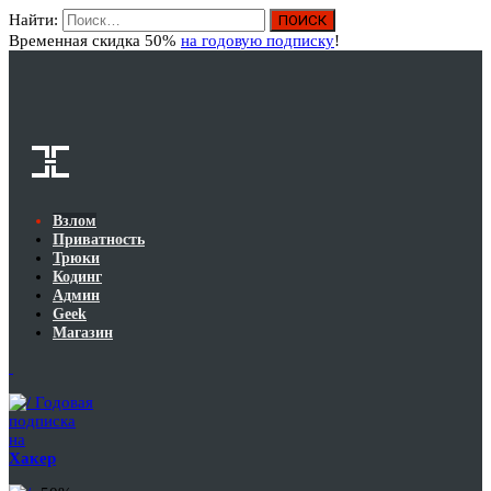
Найти:
Вход
Временная скидка 50%
на годовую подписку
!
Взлом
Приватность
Трюки
Кодинг
Админ
Geek
Магазин
Годовая
подписка
на
Хакер