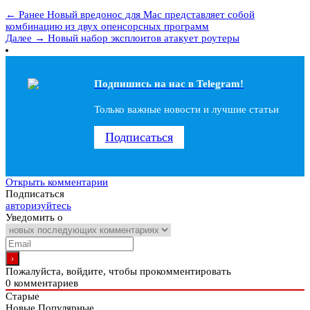
← Ранее
Новый вредонос для Mac представляет собой
комбинацию из двух опенсорсных программ
Далее →
Новый набор эксплоитов атакует роутеры
Подпишись на наc в Telegram!
Только важные новости и лучшие статьи
Подписаться
Открыть комментарии
Подписаться
авторизуйтесь
Уведомить о
Пожалуйста, войдите, чтобы прокомментировать
0
комментариев
Старые
Новые
Популярные