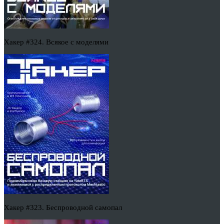
Хакер #324. Всякое с моделями
Хакер #323. Беспроводной самопал