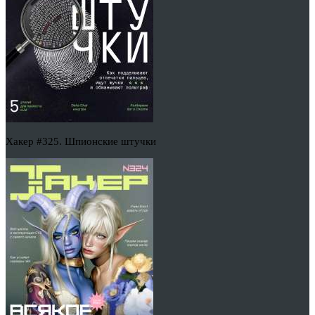
Хакер #325. Шпионские штучки