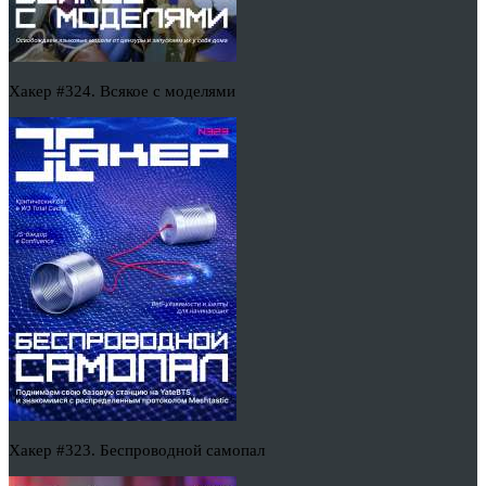
Хакер #324. Всякое с моделями
Хакер #323. Беспроводной самопал