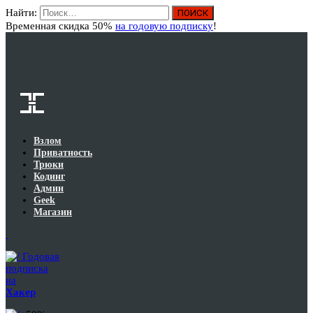
Найти:
Вход
Временная скидка 50%
на годовую подписку
!
Взлом
Приватность
Трюки
Кодинг
Админ
Geek
Магазин
Годовая
подписка
на
Хакер