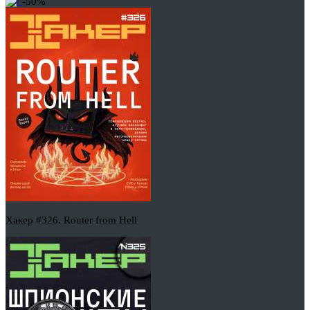
-50%
Хакер #326. Router from Hell