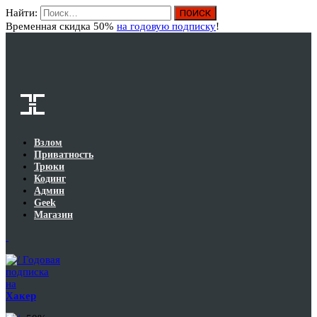
Найти:
Вход
Временная скидка 50%
на годовую подписку
!
Взлом
Приватность
Трюки
Кодинг
Админ
Geek
Магазин
Годовая
подписка
на
Хакер