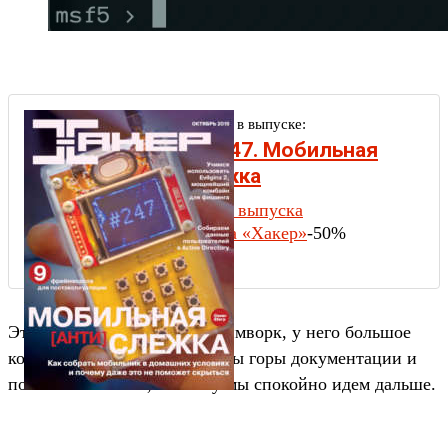
Другие статьи в выпуске:
Xakep #247. Мобильная
антислежка
Содержание выпуска
Подписка на «Хакер»
-50%
Это самый популярный фреймворк, у него большое
комьюнити, и о нем написаны горы документации и
полезных советов, поэтому мы спокойно идем дальше.