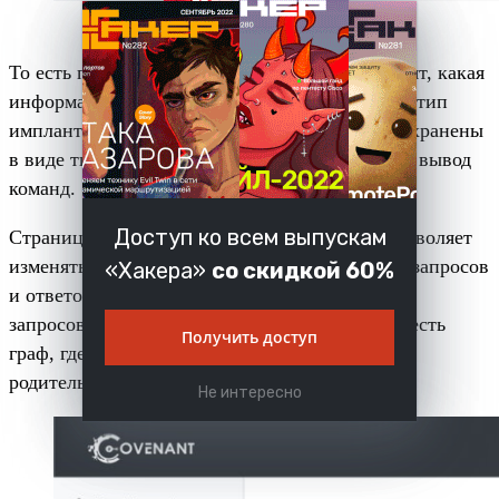
То есть при командной работе атакующие видят, какая
информация и откуда уже получена, где какой тип
имплантов активен и так далее. Результаты сохранены
в виде тикетов с номерами, сохраняется также вывод
команд.
Доступ ко всем выпускам
Страница редактирования профиля listener позволяет
изменять любой параметр, включая заголовки запросов
«Хакера»
со скидкой 60%
и ответов, обратные вызовы, а также форматы
запросов и ответов. Для удобства восприятия есть
Получить доступ
граф, где отображаются связи вида «listener —
родительский узел — дочерний узел».
Не интересно