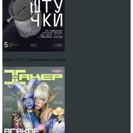
Хакер #325. Шпионские штучки