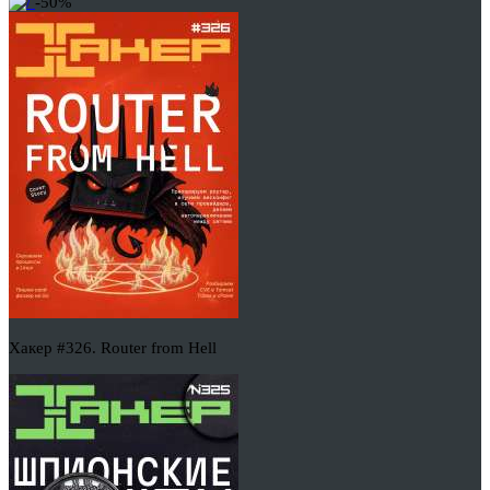
-50%
Хакер #326. Router from Hell