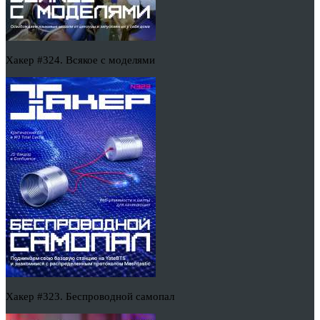
Хакер #324. Всякое с моделями
Хакер #323. Беспроводной самопал