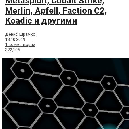
Metasploit, Cobalt Strike,
Merlin, Apfell, Faction C2,
Koadic и другими
Денис Шрамко
18.10.2019
1 комментарий
322,105