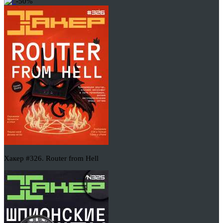
-50%
Хакер #326. Router from Hell