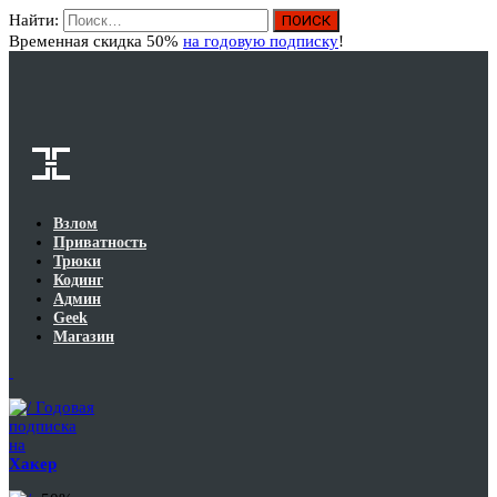
Найти:
Вход
Временная скидка 50%
на годовую подписку
!
Взлом
Приватность
Трюки
Кодинг
Админ
Geek
Магазин
Годовая
подписка
на
Хакер