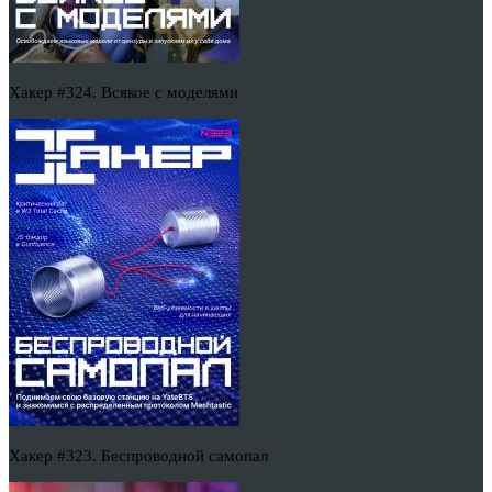
Хакер #324. Всякое с моделями
Хакер #323. Беспроводной самопал