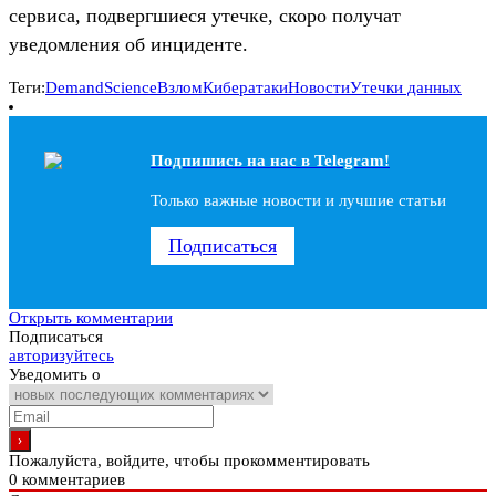
сервиса, подвергшиеся утечке, скоро получат
уведомления об инциденте.
Теги:
DemandScience
Взлом
Кибератаки
Новости
Утечки данных
Подпишись на наc в Telegram!
Только важные новости и лучшие статьи
Подписаться
Открыть комментарии
Подписаться
авторизуйтесь
Уведомить о
Пожалуйста, войдите, чтобы прокомментировать
0
комментариев