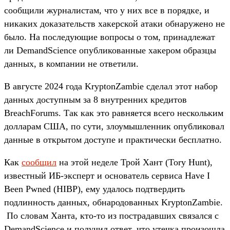
сообщили журналистам, что у них все в порядке, и
никаких доказательств хакерской атаки обнаружено не
было. На последующие вопросы о том, принадлежат
ли DemandScience опубликованные хакером образцы
данных, в компании не ответили.
В августе 2024 года KryptonZambie сделал этот набор
данных доступным за 8 внутренних кредитов
BreachForums. Так как это равняется всего нескольким
долларам США, по сути, злоумышленник опубликовал
данные в открытом доступе и практически бесплатно.
Как
сообщил
на этой неделе Трой Хант (Tory Hunt),
известный ИБ-эксперт и основатель сервиса Have I
Been Pwned (HIBP), ему удалось подтвердить
подлинность данных, обнародованных KryptonZambie.
По словам Ханта, кто-то из пострадавших связался с
DemandScience и получил ответ, что утечка произошла