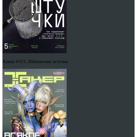
Хакер #325. Шпионские штучки