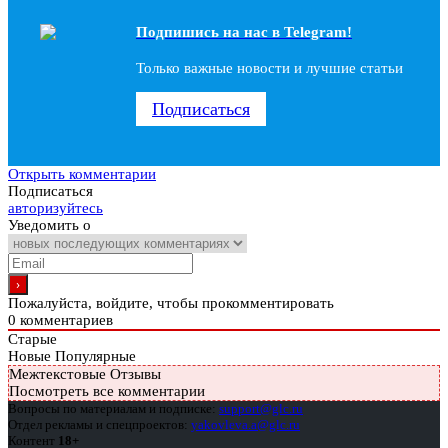
Подпишись на наc в Telegram!
Только важные новости и лучшие статьи
Подписаться
Открыть комментарии
Подписаться
авторизуйтесь
Уведомить о
Пожалуйста, войдите, чтобы прокомментировать
0
комментариев
Старые
Новые
Популярные
Межтекстовые Отзывы
Посмотреть все комментарии
Вопросы по материалам и подписке:
support@glc.ru
Отдел рекламы и спецпроектов:
yakovleva.a@glc.ru
Контент
18+