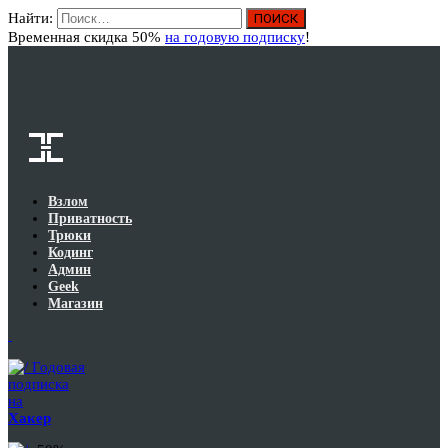
Найти:
Вход
Временная скидка 50%
на годовую подписку
!
Взлом
Приватность
Трюки
Кодинг
Админ
Geek
Магазин
Годовая
подписка
на
Хакер