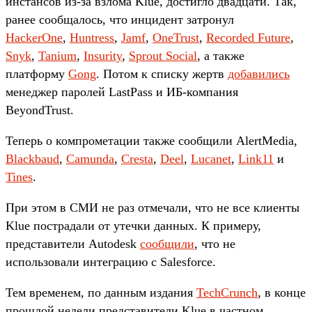
инстансов из-за взлома Klue, достигло двадцати. Так,
ранее сообщалось, что инцидент затронул
HackerOne
,
Huntress
,
Jamf
,
OneTrust
,
Recorded Future
,
Snyk
,
Tanium
,
Insurity
,
Sprout Social
, а также
платформу
Gong
. Потом к списку жертв
добавились
менеджер паролей LastPass и ИБ-компания
BeyondTrust.
Теперь о компрометации также сообщили AlertMedia,
Blackbaud
,
Camunda
,
Cresta
,
Deel
,
Lucanet
,
Link11
и
Tines
.
При этом в СМИ не раз отмечали, что не все клиенты
Klue пострадали от утечки данных. К примеру,
представители Autodesk
сообщили
, что не
использовали интеграцию с Salesforce.
Тем временем, по данным издания
TechCrunch
, в конце
прошлой недели представители Klue в частном