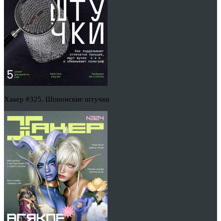
Хакер #325. Шпионские штучки