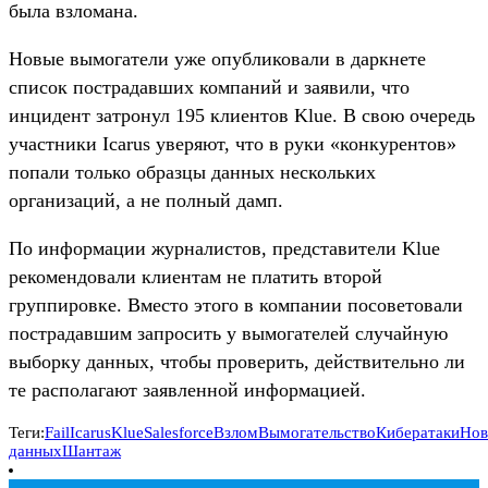
была взломана.
Новые вымогатели уже опубликовали в даркнете
список пострадавших компаний и заявили, что
инцидент затронул 195 клиентов Klue. В свою очередь
участники Icarus уверяют, что в руки «конкурентов»
попали только образцы данных нескольких
организаций, а не полный дамп.
По информации журналистов, представители Klue
рекомендовали клиентам не платить второй
группировке. Вместо этого в компании посоветовали
пострадавшим запросить у вымогателей случайную
выборку данных, чтобы проверить, действительно ли
те располагают заявленной информацией.
Теги:
Fail
Icarus
Klue
Salesforce
Взлом
Вымогательство
Кибератаки
Нов
данных
Шантаж