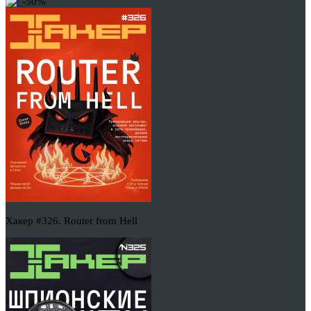
-50%
Хакер #326. Router from Hell