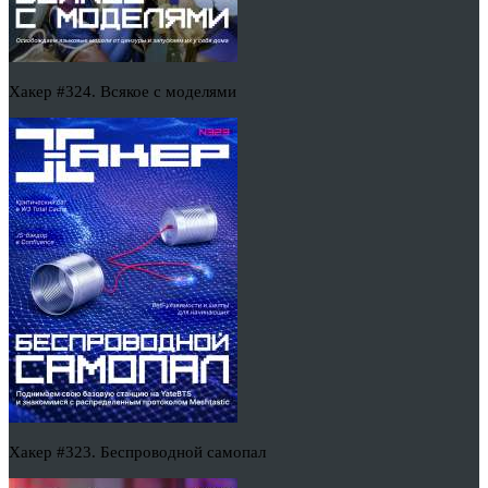
Хакер #324. Всякое с моделями
Хакер #323. Беспроводной самопал