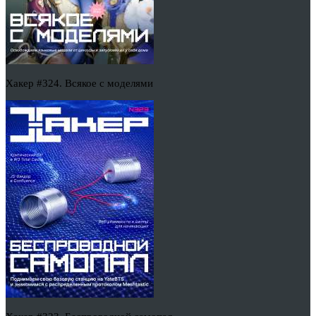
Хакер #324. Всякое с моделями