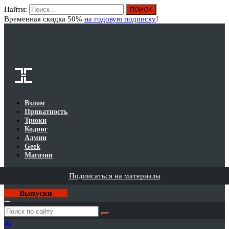
Найти:
Вход
Временная скидка 50%
на годовую подписку
!
Взлом
Приватность
Трюки
Кодинг
Админ
Geek
Магазин
Подписаться на материалы
Выпуски
Годовая
подписка
на