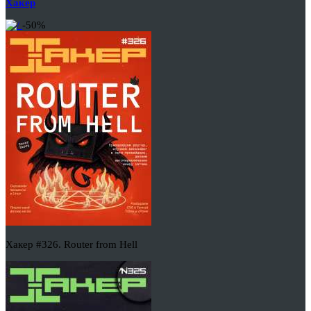
Хакер
-50%
Хакер #326. Router from Hell