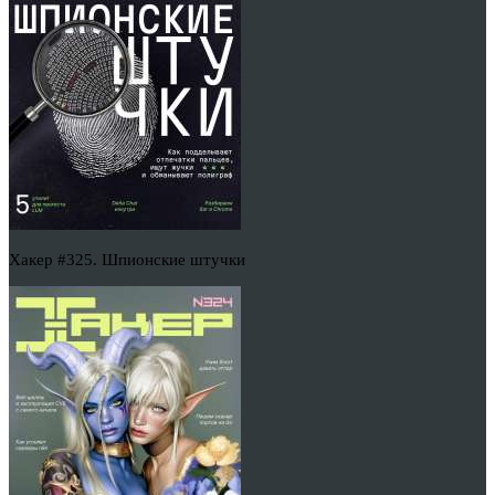
Хакер #325. Шпионские штучки