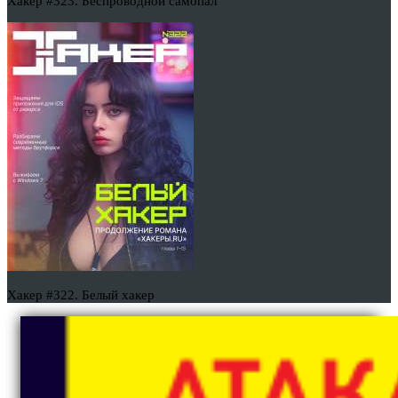
Хакер #323. Беспроводной самопал
Хакер #322. Белый хакер