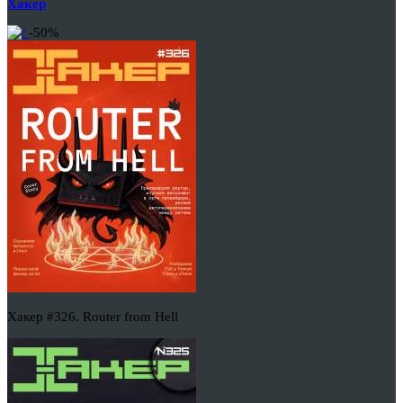
Хакер
-50%
Хакер #326. Router from Hell