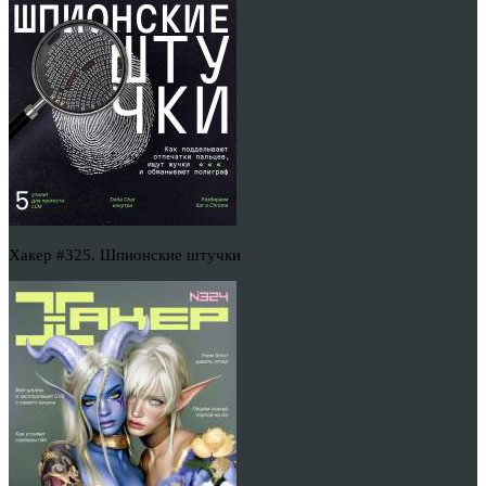
Хакер #325. Шпионские штучки