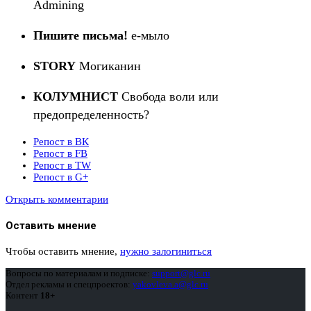
Admining
Пишите письма!
e-мыло
STORY
Могиканин
КОЛУМНИСТ
Свобода воли или
предопределенность?
Репост в ВК
Репост в FB
Репост в TW
Репост в G+
Открыть комментарии
Оставить мнение
Чтобы оставить мнение,
нужно залогиниться
Вопросы по материалам и подписке:
support@glc.ru
Отдел рекламы и спецпроектов:
yakovleva.a@glc.ru
Контент
18+