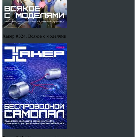
Хакер #324. Всякое с моделями