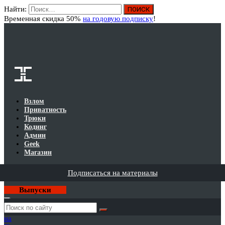
Найти:
Вход
Временная скидка 50%
на годовую подписку
!
Взлом
Приватность
Трюки
Кодинг
Админ
Geek
Магазин
Подписаться на материалы
Выпуски
Годовая
подписка
на