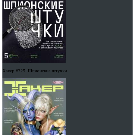
Хакер #325. Шпионские штучки