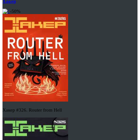
Хакер
-50%
Хакер #326. Router from Hell