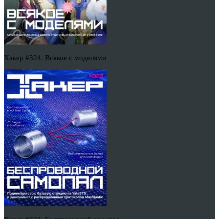
Хакер #324. Всякое с моделями