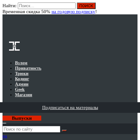
Найти:
Вход
Временная скидка 50%
на годовую подписку
!
Взлом
Приватность
Трюки
Кодинг
Админ
Geek
Магазин
Подписаться на материалы
Выпуски
Годовая
подписка
на