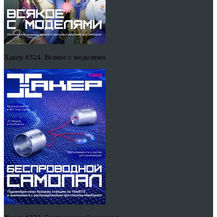
Хакер #324. Всякое с моделями