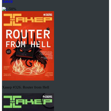
Хакер
-50%
Хакер #326. Router from Hell