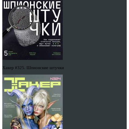
Хакер #325. Шпионские штучки