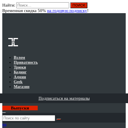
Найти:
Вход
Временная скидка 50%
на годовую подписку
!
Взлом
Приватность
Трюки
Кодинг
Админ
Geek
Магазин
Подписаться на материалы
Выпуски
Годовая
подписка
на