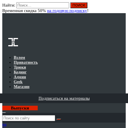
Найти:
Вход
Временная скидка 50%
на годовую подписку
!
Взлом
Приватность
Трюки
Кодинг
Админ
Geek
Магазин
Подписаться на материалы
Выпуски
Годовая
подписка
на