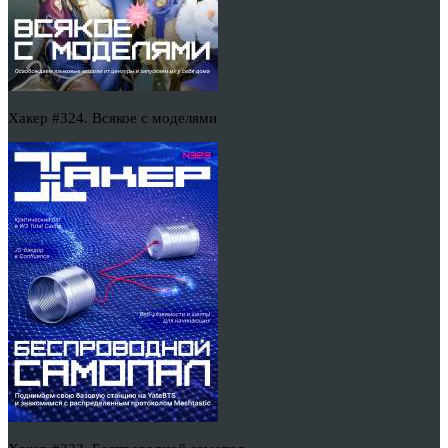
Хакер #324. Всякое с моделями