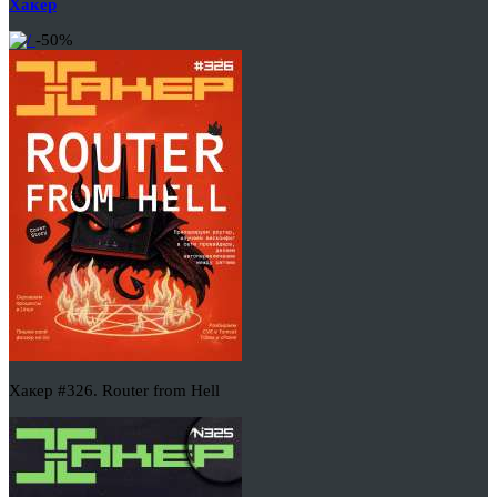
Хакер
-50%
Хакер #326. Router from Hell