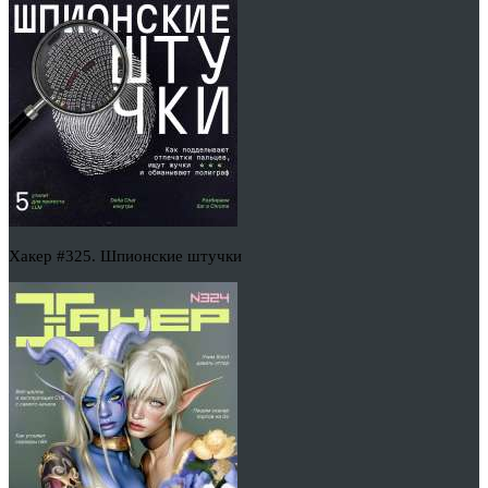
Хакер #325. Шпионские штучки