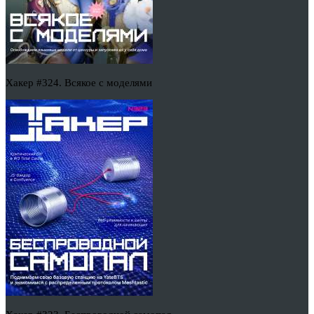
Хакер #324. Всякое с моделями