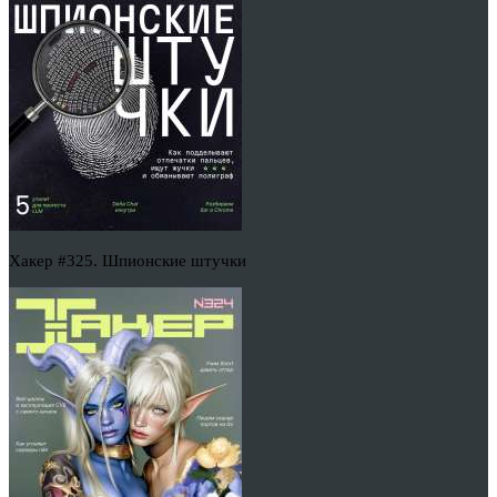
Хакер #325. Шпионские штучки