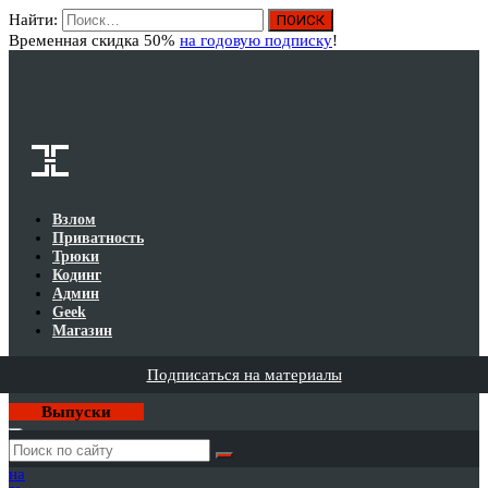
Найти:
Вход
Временная скидка 50%
на годовую подписку
!
Взлом
Приватность
Трюки
Кодинг
Админ
Geek
Магазин
Подписаться на материалы
Выпуски
Годовая
подписка
на