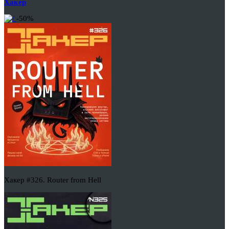
Хакер
-50%
Хакер #326. Router from Hell