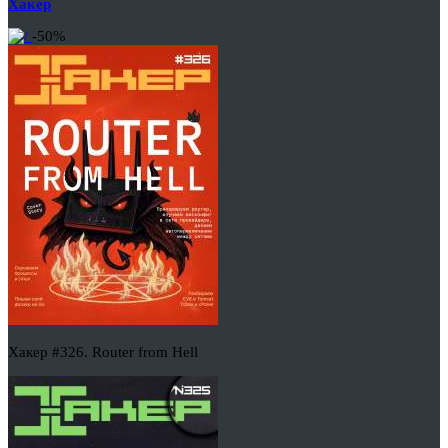
Хакер
-50%
Хакер #326. Router from Hell