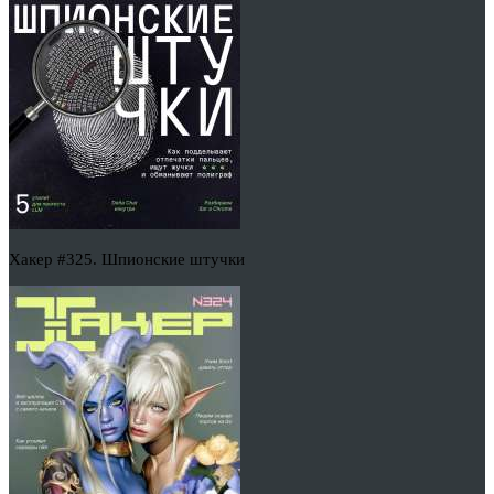
Хакер #325. Шпионские штучки