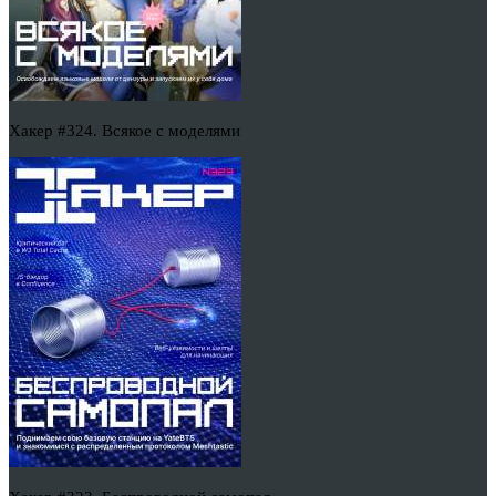
Хакер #324. Всякое с моделями