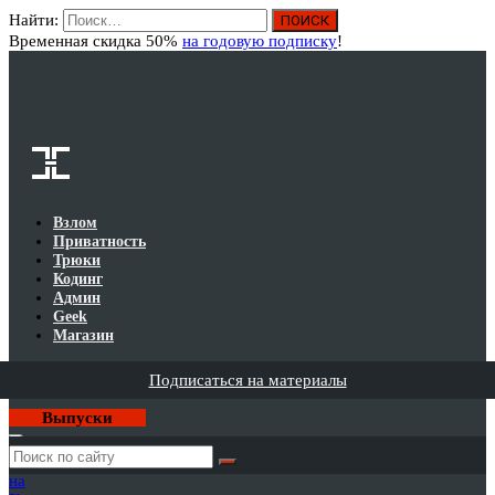
Найти:
Вход
Временная скидка 50%
на годовую подписку
!
Взлом
Приватность
Трюки
Кодинг
Админ
Geek
Магазин
Подписаться на материалы
Выпуски
Годовая
подписка
на