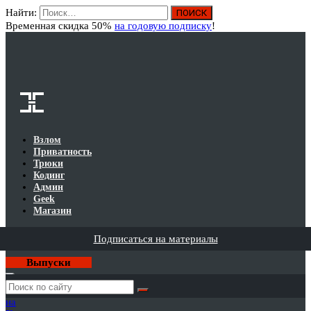
Найти:
Вход
Временная скидка 50%
на годовую подписку
!
Взлом
Приватность
Трюки
Кодинг
Админ
Geek
Магазин
Подписаться на материалы
Выпуски
Годовая
подписка
на