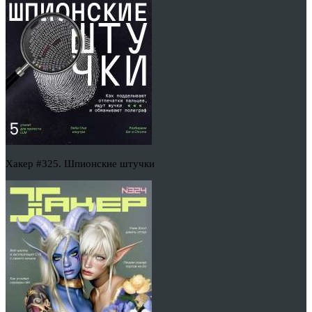
Хакер #325. Шпионские штучки