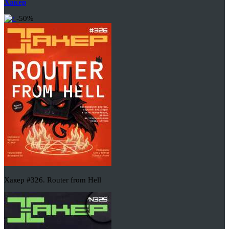
Хакер
-50%
Хакер #326. Router from Hell