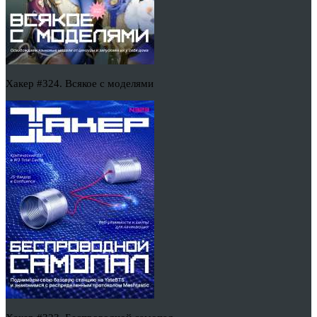
Хакер #324. Всякое с моделями