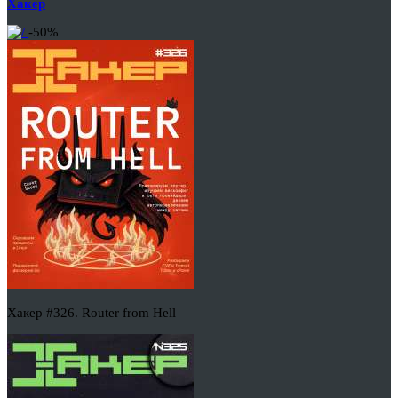
Хакер
-50%
Хакер #326. Router from Hell