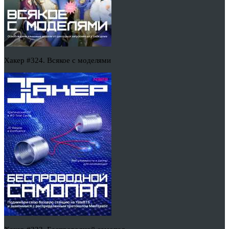
Хакер #324. Всякое с моделями