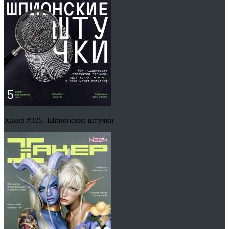
Хакер #325. Шпионские штучки