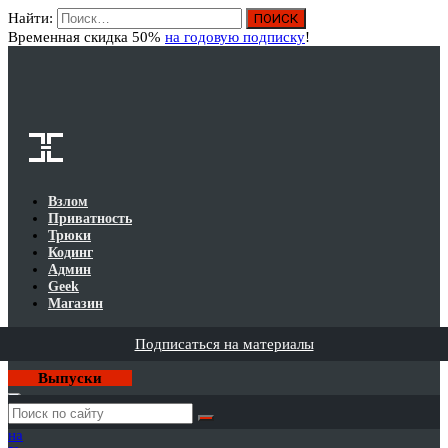
Найти:
Вход
Временная скидка 50%
на годовую подписку
!
Взлом
Приватность
Трюки
Кодинг
Админ
Geek
Магазин
Подписаться на материалы
Выпуски
Годовая
подписка
на