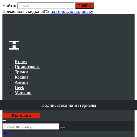
Найти:
Вход
Временная скидка 50%
на годовую подписку
!
Взлом
Приватность
Трюки
Кодинг
Админ
Geek
Магазин
Подписаться на материалы
Выпуски
Годовая
подписка
на