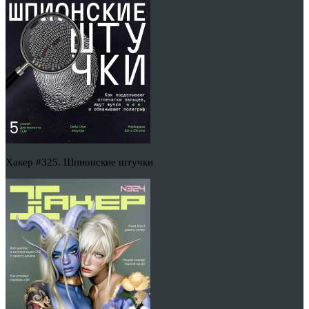
Хакер #325. Шпионские штучки