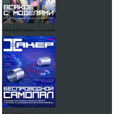
Хакер #324. Всякое с моделями