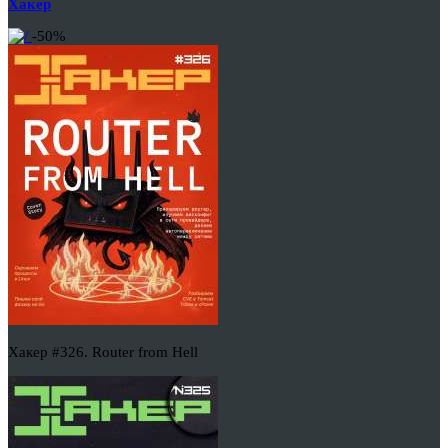
Хакер
-50%
Хакер #326. Router from Hell