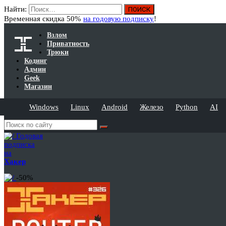
Найти:
Временная скидка 50%
на годовую подписку
!
Взлом
Приватность
Трюки
Кодинг
Админ
Geek
Магазин
Windows
Linux
Android
Железо
Python
AI
Годовая
подписка
на
Хакер
-50%