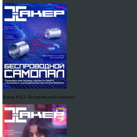
Хакер #323. Беспроводной самопал