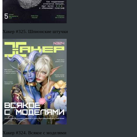
Хакер #325. Шпионские штучки
Хакер #324. Всякое с моделями