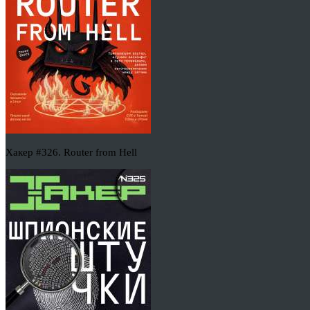
Хакер #326. Router from Hell