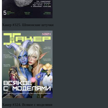
Хакер #325. Шпионские штучки
Хакер #324. Всякое с моделями