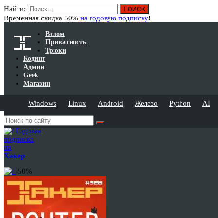
Найти:
Временная скидка 50%
на годовую подписку
!
Взлом
Приватность
Трюки
Кодинг
Админ
Geek
Магазин
Windows
Linux
Android
Железо
Python
AI
Годовая
подписка
на
Хакер
-50%