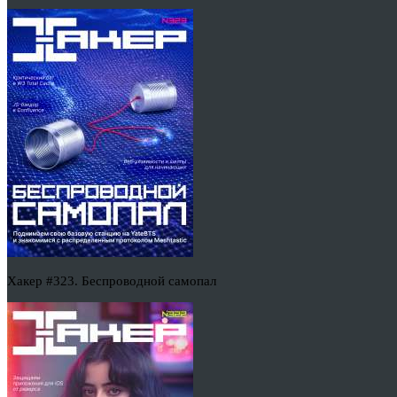
Хакер #323. Беспроводной самопал