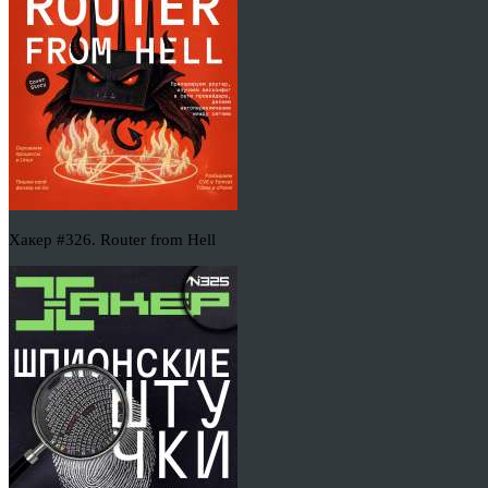
Хакер #326. Router from Hell