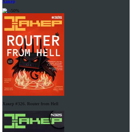
Хакер
-50%
Хакер #326. Router from Hell