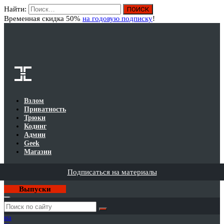
Найти:
Вход
Временная скидка 50%
на годовую подписку
!
Взлом
Приватность
Трюки
Кодинг
Админ
Geek
Магазин
Подписаться на материалы
Выпуски
Годовая
подписка
на