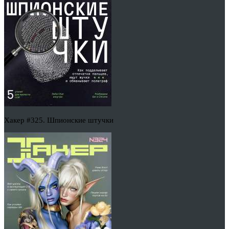
Хакер #325. Шпионские штучки