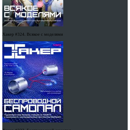
Хакер #324. Всякое с моделями