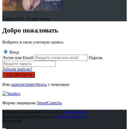
Хакер #322. Белый хакер
Добро пожаловать
Войдите в свою учетную запись
Вход
Логин или Email
Пароль
Забыли пароль?
ПОДТВЕРДИТЬ
Или
зарегистрируйтесь
с помощью
Форма защищена
SmartCaptcha
Вопросы по материалам и подписке:
support@glc.ru
Отдел рекламы и спецпроектов:
yakovleva.a@glc.ru
Контент
18+