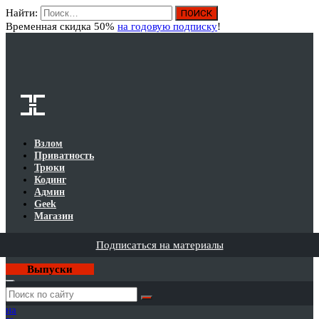
Найти:
Вход
Временная скидка 50%
на годовую подписку
!
Взлом
Приватность
Трюки
Кодинг
Админ
Geek
Магазин
Подписаться на материалы
Выпуски
Годовая
подписка
на