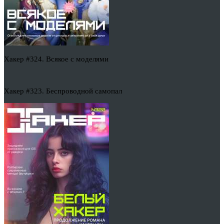
Хакер #324. Всякое с моделями
Хакер #323. Беспроводной самопал