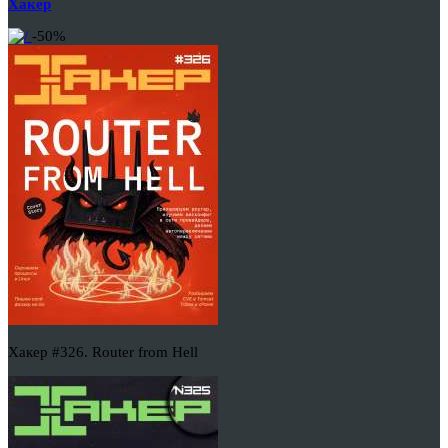
Хакер
-50%
Хакер #326. Router from Hell