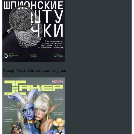
Хакер #325. Шпионские штучки