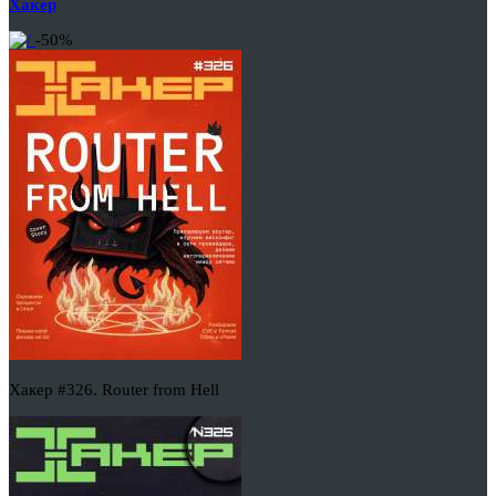
Хакер
-50%
Хакер #326. Router from Hell