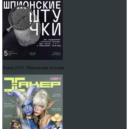
Хакер #325. Шпионские штучки