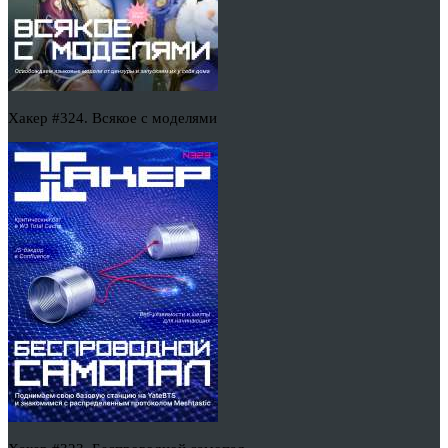
Хакер #324. Всякое с моделями