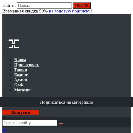
Найти:
Вход
Временная скидка 50%
на годовую подписку
!
Взлом
Приватность
Трюки
Кодинг
Админ
Geek
Магазин
Подписаться на материалы
Выпуски
Годовая
подписка
на