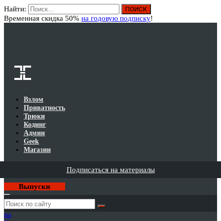
Найти:
Вход
Временная скидка 50%
на годовую подписку
!
Взлом
Приватность
Трюки
Кодинг
Админ
Geek
Магазин
Подписаться на материалы
Выпуски
Годовая
подписка
на