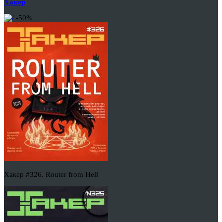
Хакер
-50%
Хакер #326. Router from Hell