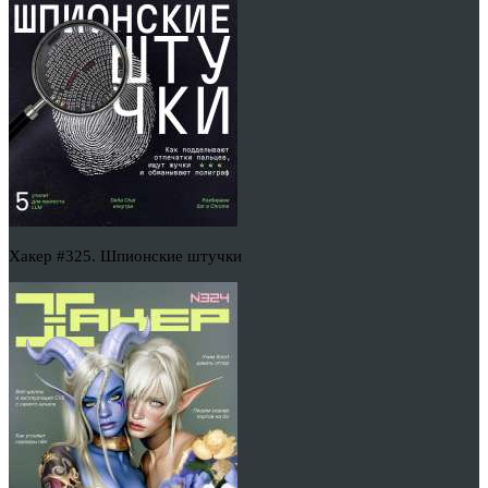
Хакер #325. Шпионские штучки