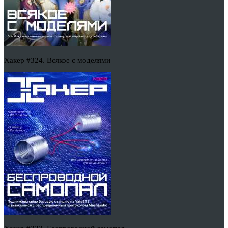
Хакер #324. Всякое с моделями