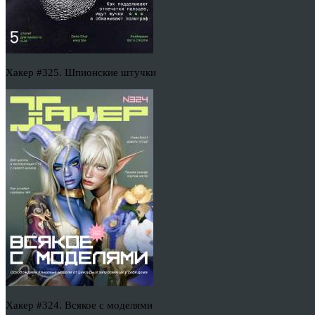
Хакер #325. Шпионские штучки
Хакер #324. Всякое с моделями