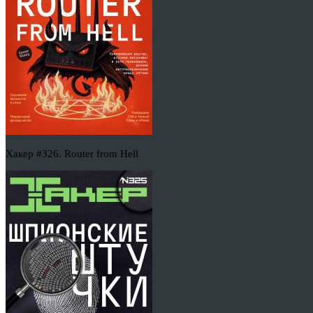
Хакер #326. Router from Hell