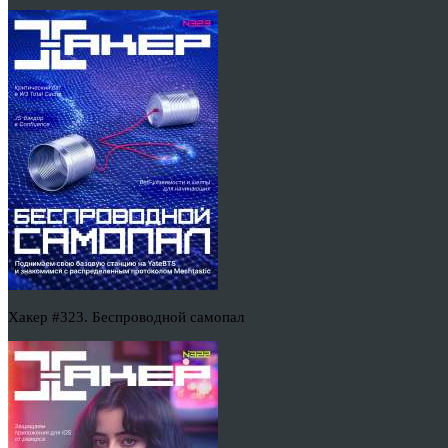
Хакер #323. Беспроводной самопал