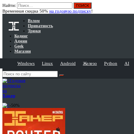
Найти:
Временная скидка 50%
на годовую подписку
!
Взлом
Приватность
Трюки
Кодинг
Админ
Geek
Магазин
Windows
Linux
Android
Железо
Python
AI
Годовая
подписка
на
Хакер
-50%