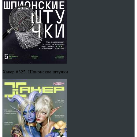
Хакер #325. Шпионские штучки