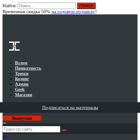
Найти:
Вход
Временная скидка 50%
на годовую подписку
!
Взлом
Приватность
Трюки
Кодинг
Админ
Geek
Магазин
Подписаться на материалы
Выпуски
Годовая
подписка
на