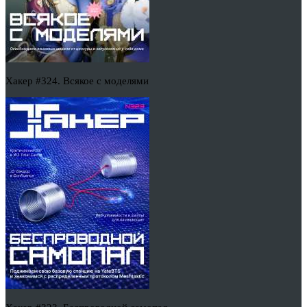
Хакер #324. Всякое с моделями