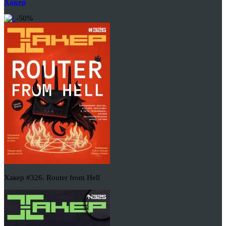
Хакер
-50%
Хакер #326. Router from Hell