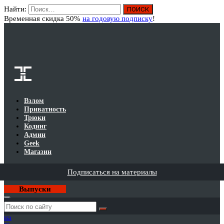
Найти:
Вход
Временная скидка 50%
на годовую подписку
!
Взлом
Приватность
Трюки
Кодинг
Админ
Geek
Магазин
Подписаться на материалы
Выпуски
Годовая
подписка
на