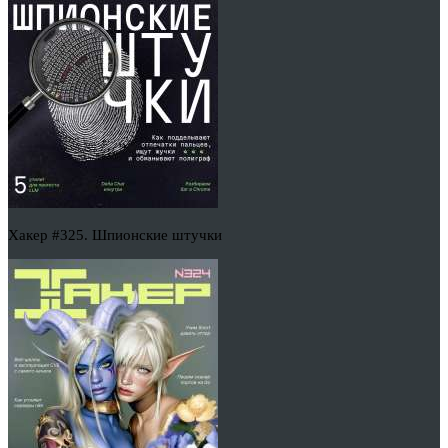
Хакер #325. Шпионские штучки