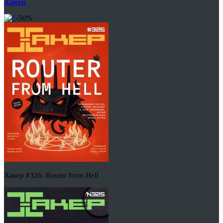
Хакер
-50%
Хакер #326. Router from Hell