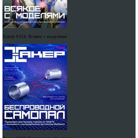
Хакер #324. Всякое с моделями