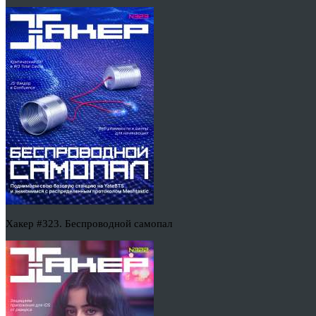
Хакер #323. Беспроводной самопал