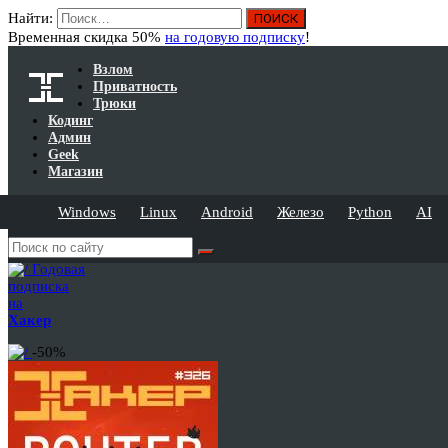
Найти:
Временная скидка 50%
на годовую подписку
!
Взлом
Приватность
Трюки
Кодинг
Админ
Geek
Магазин
Windows
Linux
Android
Железо
Python
AI
Годовая
подписка
на
Хакер
-50%