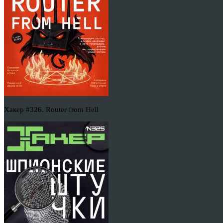
Хакер #326. Router from Hell