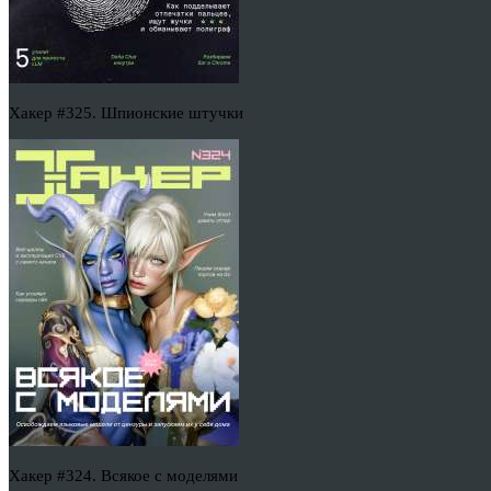
Хакер #325. Шпионские штучки
Хакер #324. Всякое с моделями