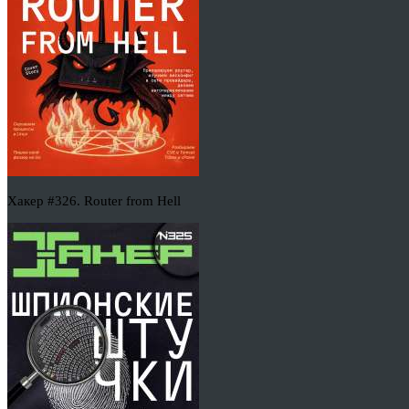
Хакер #326. Router from Hell