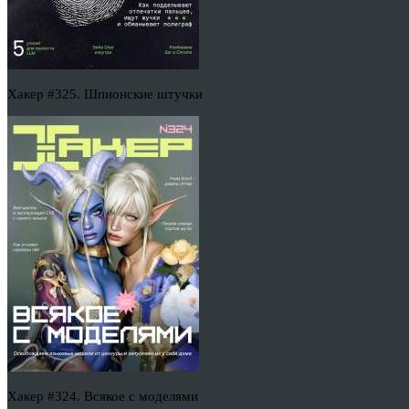
Хакер #325. Шпионские штучки
Хакер #324. Всякое с моделями