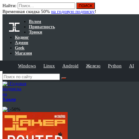
Найти:
Временная скидка 50%
на годовую подписку
!
Взлом
Приватность
Трюки
Кодинг
Админ
Geek
Магазин
Windows
Linux
Android
Железо
Python
AI
Годовая
подписка
на
Хакер
-50%