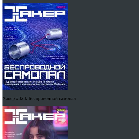
Хакер #323. Беспроводной самопал