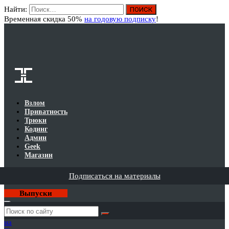
Найти:
Вход
Временная скидка 50%
на годовую подписку
!
Взлом
Приватность
Трюки
Кодинг
Админ
Geek
Магазин
Подписаться на материалы
Выпуски
Годовая
подписка
на