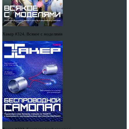
Хакер #324. Всякое с моделями