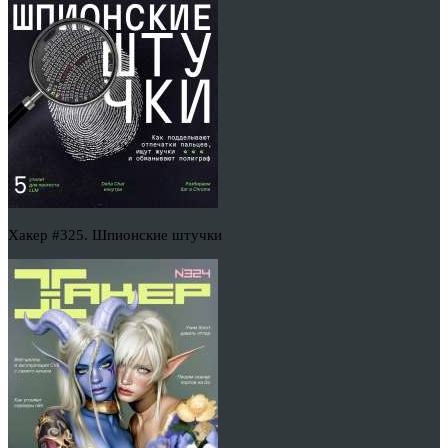
Хакер #325. Шпионские штучки