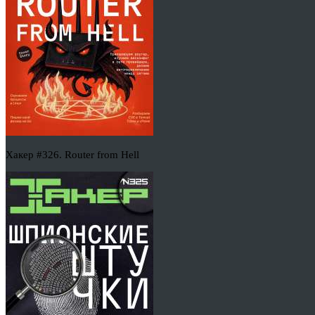
Хакер #326. Router from Hell