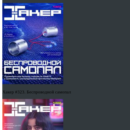
Хакер #323. Беспроводной самопал