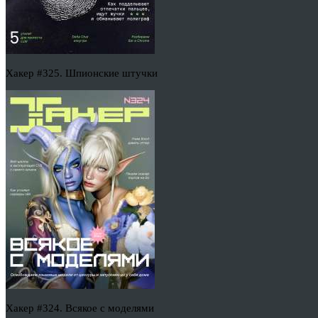
Хакер #325. Шпионские штучки
Хакер #324. Всякое с моделями