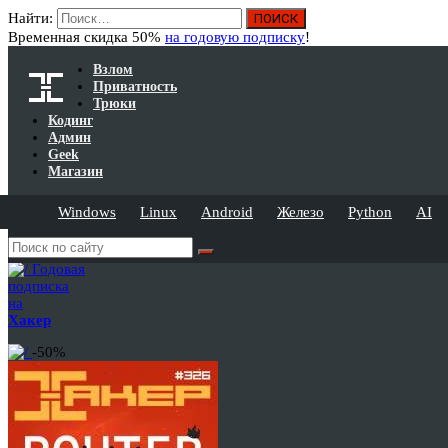
Найти:
Временная скидка 50%
на годовую подписку
!
Взлом
Приватность
Трюки
Кодинг
Админ
Geek
Магазин
Windows
Linux
Android
Железо
Python
AI
Годовая
подписка
на
Хакер
-50%