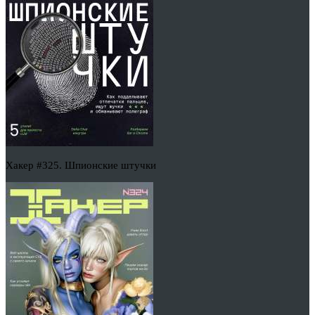
Хакер #325. Шпионские штучки