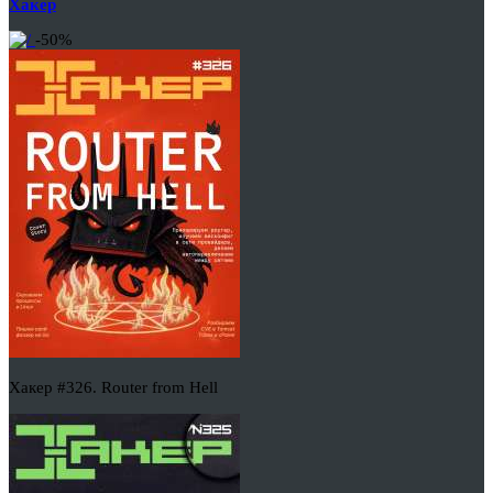
Хакер
-50%
Хакер #326. Router from Hell