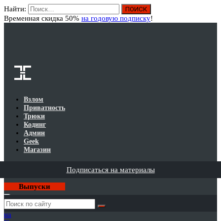
Найти:
Вход
Временная скидка 50%
на годовую подписку
!
Взлом
Приватность
Трюки
Кодинг
Админ
Geek
Магазин
Подписаться на материалы
Выпуски
Годовая
подписка
на