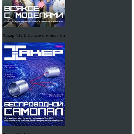
Хакер #324. Всякое с моделями