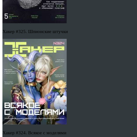
Хакер #325. Шпионские штучки
Хакер #324. Всякое с моделями