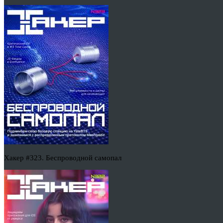
Хакер #323. Беспроводной самопал