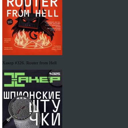
Хакер #326. Router from Hell