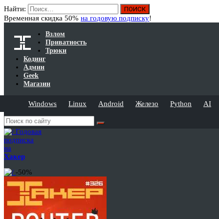
Найти:
Временная скидка 50%
на годовую подписку
!
Взлом
Приватность
Трюки
Кодинг
Админ
Geek
Магазин
Windows
Linux
Android
Железо
Python
AI
Годовая
подписка
на
Хакер
-50%