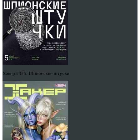
Хакер #325. Шпионские штучки