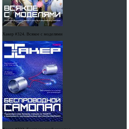
Хакер #324. Всякое с моделями