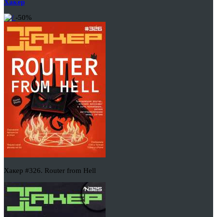
Хакер
-50%
Хакер #326. Router from Hell