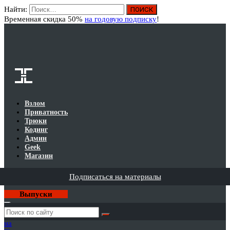
Найти:
Вход
Временная скидка 50%
на годовую подписку
!
Взлом
Приватность
Трюки
Кодинг
Админ
Geek
Магазин
Подписаться на материалы
Выпуски
Годовая
подписка
на