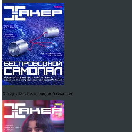
Хакер #323. Беспроводной самопал