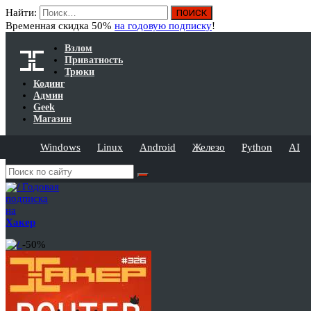
Найти:
Временная скидка 50%
на годовую подписку
!
Взлом
Приватность
Трюки
Кодинг
Админ
Geek
Магазин
Windows
Linux
Android
Железо
Python
AI
Годовая
подписка
на
Хакер
-50%