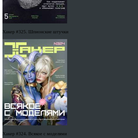
Хакер #325. Шпионские штучки
Хакер #324. Всякое с моделями