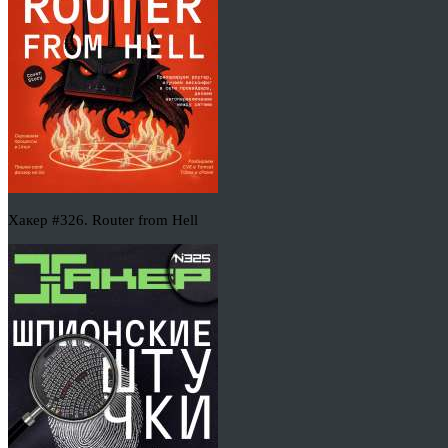
Хакер #326. Router from Hell