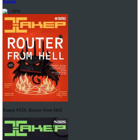
Хакер
-50%
Хакер #326. Router from Hell