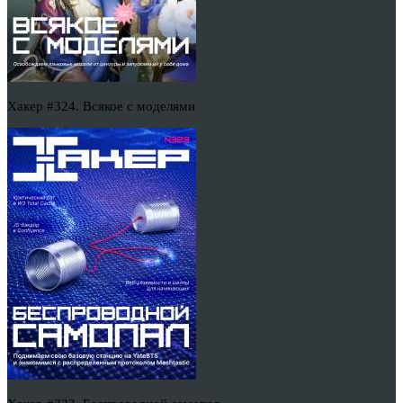
Хакер #324. Всякое с моделями