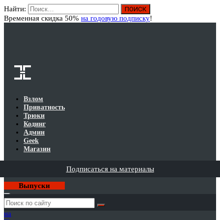
Найти:
Вход
Временная скидка 50%
на годовую подписку
!
Взлом
Приватность
Трюки
Кодинг
Админ
Geek
Магазин
Подписаться на материалы
Выпуски
Годовая
подписка
на