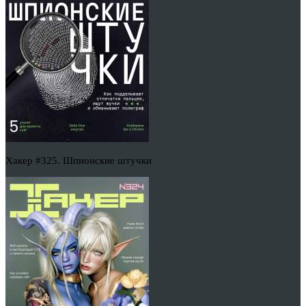
Хакер #325. Шпионские штучки