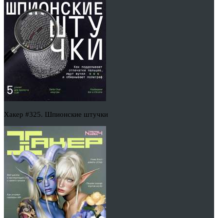
Хакер #325. Шпионские штучки