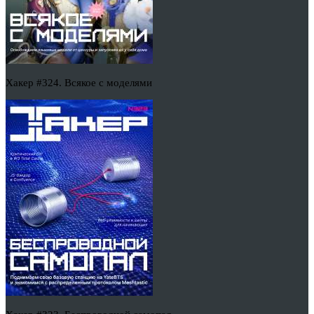
Хакер #324. Всякое с моделями