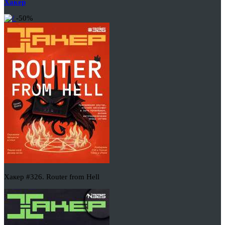
Хакер
-50%
Хакер #326. Router from Hell