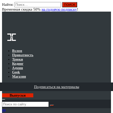
Найти:
Вход
Временная скидка 50%
на годовую подписку
!
Взлом
Приватность
Трюки
Кодинг
Админ
Geek
Магазин
Подписаться на материалы
Выпуски
Годовая
подписка
на