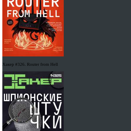
Хакер #326. Router from Hell