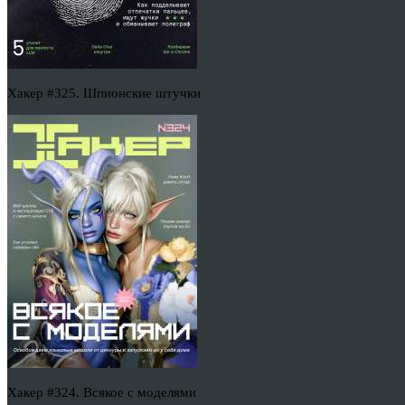
Хакер #325. Шпионские штучки
Хакер #324. Всякое с моделями