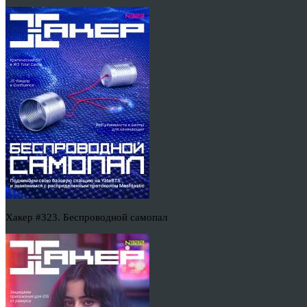
Хакер #323. Беспроводной самопал