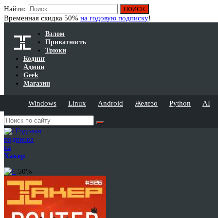
Найти:
Временная скидка 50%
на годовую подписку
!
Взлом
Приватность
Трюки
Кодинг
Админ
Geek
Магазин
Windows
Linux
Android
Железо
Python
AI
Годовая
подписка
на
Хакер
-50%