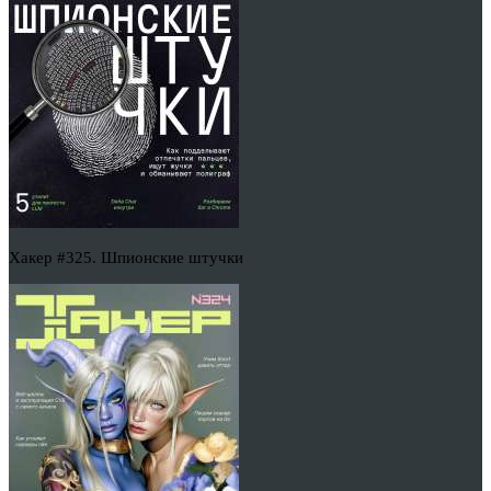
Хакер #325. Шпионские штучки