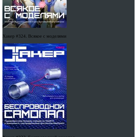
Хакер #324. Всякое с моделями