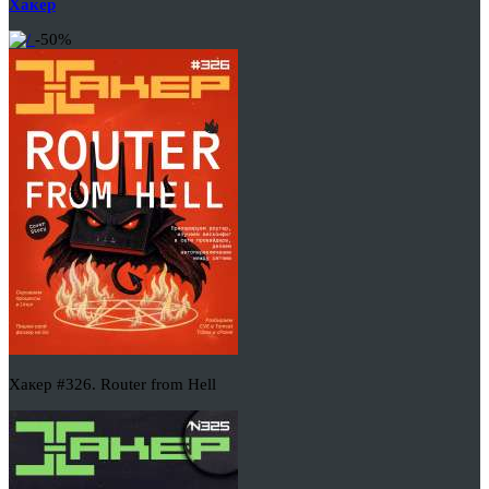
Хакер
-50%
Хакер #326. Router from Hell