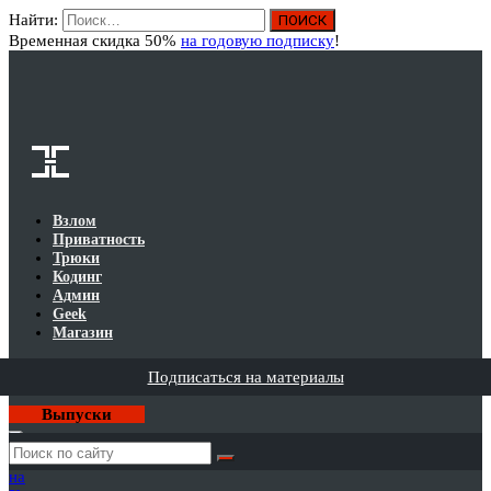
Найти:
Вход
Временная скидка 50%
на годовую подписку
!
Взлом
Приватность
Трюки
Кодинг
Админ
Geek
Магазин
Подписаться на материалы
Выпуски
Годовая
подписка
на