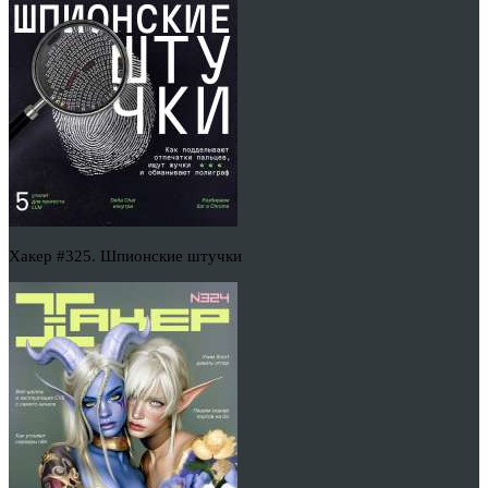
Хакер #325. Шпионские штучки