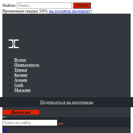
Найти:
Вход
Временная скидка 50%
на годовую подписку
!
Взлом
Приватность
Трюки
Кодинг
Админ
Geek
Магазин
Подписаться на материалы
Выпуски
Годовая
подписка
на