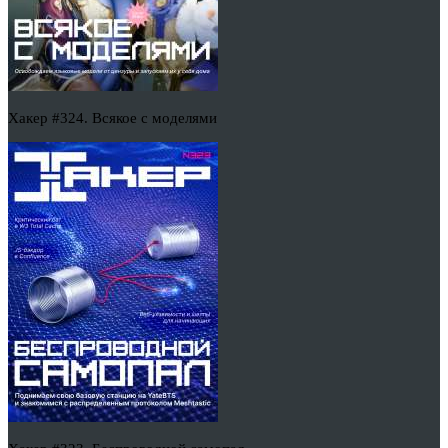
Хакер #324. Всякое с моделями