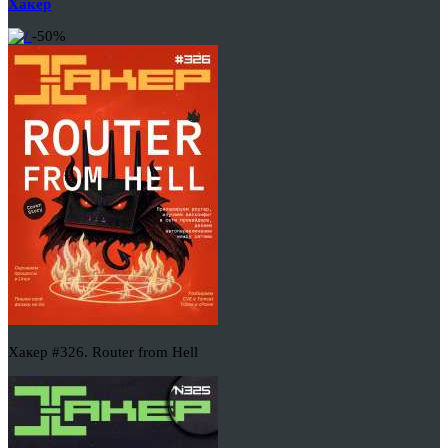
Хакер
-50%
Хакер #326. Router from Hell