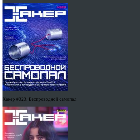
Хакер #323. Беспроводной самопал