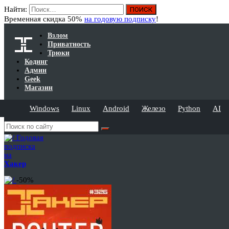
Найти:
Временная скидка 50%
на годовую подписку
!
Взлом
Приватность
Трюки
Кодинг
Админ
Geek
Магазин
Windows
Linux
Android
Железо
Python
AI
Годовая
подписка
на
Хакер
-50%