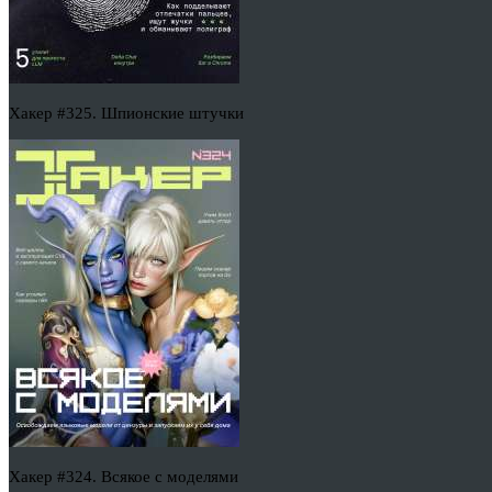
Хакер #325. Шпионские штучки
Хакер #324. Всякое с моделями