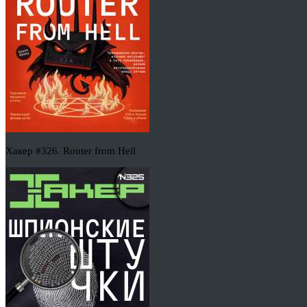
Хакер #326. Router from Hell