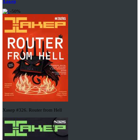
Хакер
-50%
Хакер #326. Router from Hell