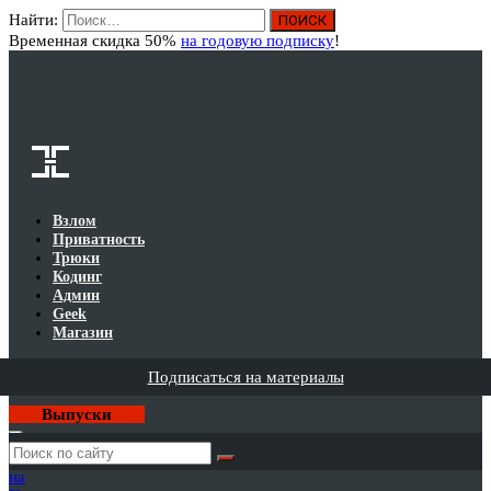
Найти:
Вход
Временная скидка 50%
на годовую подписку
!
Взлом
Приватность
Трюки
Кодинг
Админ
Geek
Магазин
Подписаться на материалы
Выпуски
Годовая
подписка
на