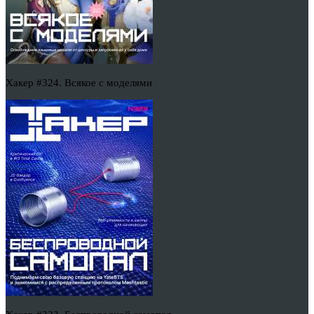
Хакер #324. Всякое с моделями