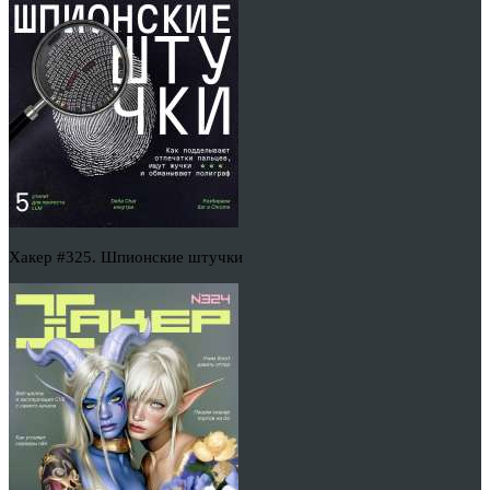
Хакер #325. Шпионские штучки