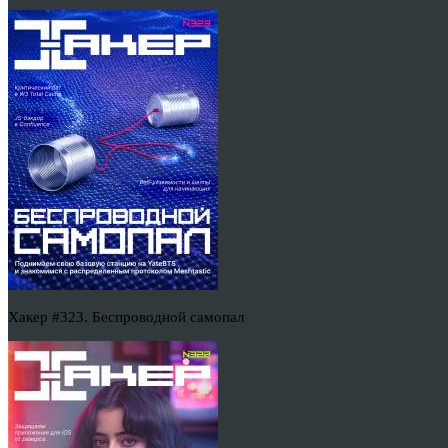
Хакер #323. Беспроводной самопал