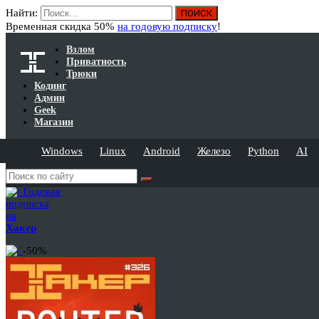
Найти:
Временная скидка 50%
на годовую подписку
!
Взлом
Приватность
Трюки
Кодинг
Админ
Geek
Магазин
Windows
Linux
Android
Железо
Python
AI
Годовая
подписка
на
Хакер
-50%