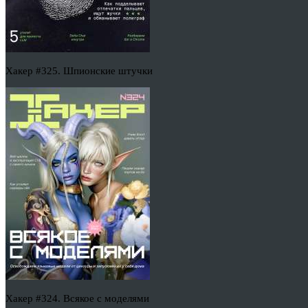
Хакер #325. Шпионские штучки
Хакер #324. Всякое с моделями