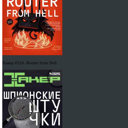
Хакер #326. Router from Hell