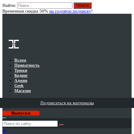
Найти:
Вход
Временная скидка 50%
на годовую подписку
!
Взлом
Приватность
Трюки
Кодинг
Админ
Geek
Магазин
Подписаться на материалы
Выпуски
Годовая
подписка
на