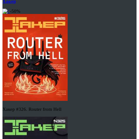
Хакер
-50%
Хакер #326. Router from Hell