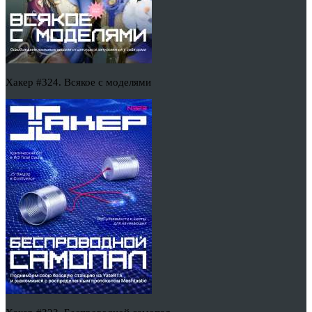
Хакер #324. Всякое с моделями