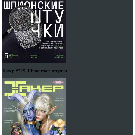
Хакер #325. Шпионские штучки