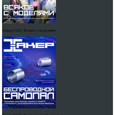
Хакер #324. Всякое с моделями