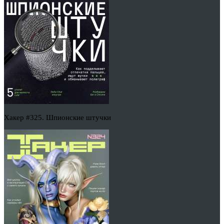
Хакер #325. Шпионские штучки