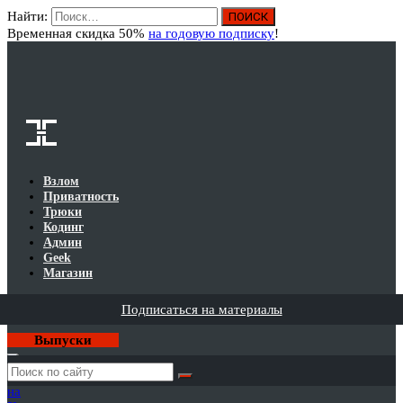
Найти:
Вход
Временная скидка 50%
на годовую подписку
!
Взлом
Приватность
Трюки
Кодинг
Админ
Geek
Магазин
Подписаться на материалы
Выпуски
Годовая
подписка
на