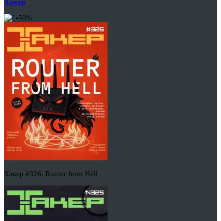
Хакер
-50%
Хакер #326. Router from Hell